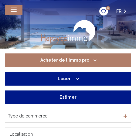
0
FR
Acheter
de l'immo pro
Louer
De l'ancien
De l'immo pro
Estimer
du résidentiel
De l'immo pro
Type de commerce