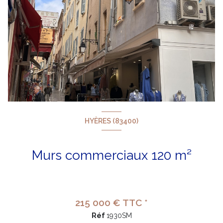
HYÈRES (83400)
Murs commerciaux 120 m²
215 000 € TTC *
Réf
1930SM