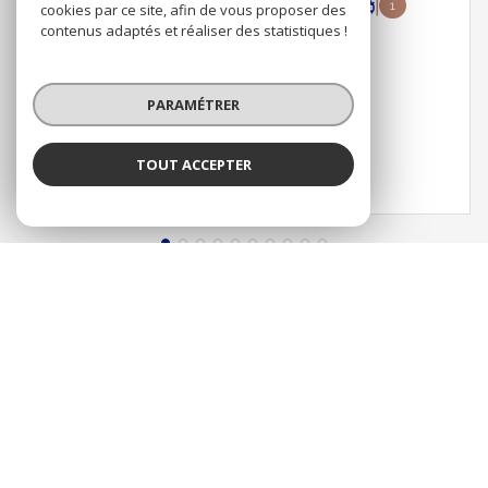
3
1010 m²
1
cookies par ce site, afin de vous proposer des
contenus adaptés et réaliser des statistiques !
880 000 €
PARAMÉTRER
VOIR LE BIEN
TOUT ACCEPTER
CONSULTER TOUS NOS BIENS
ESTIMATION