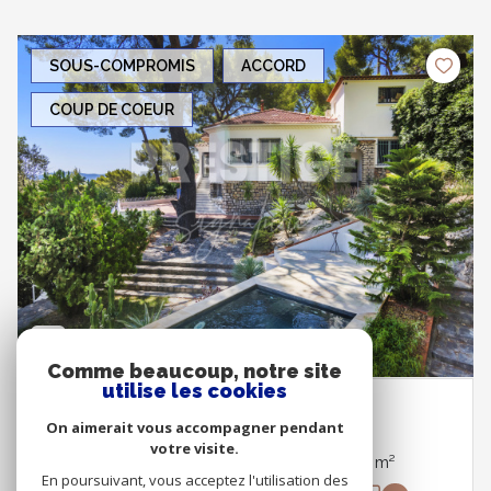
SOUS-COMPROMIS
ACCORD
COUP DE COEUR
Comme beaucoup, notre site
utilise les cookies
TOULON (83200)
On aimerait vous accompagner pendant
votre visite.
Maison 9 pièce(s) 5 chambre(s) 160 m²
En poursuivant, vous acceptez l'utilisation des