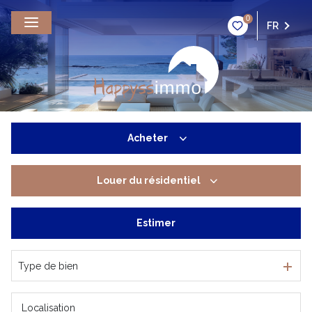
0
FR
Acheter
Louer
du résidentiel
De l'ancien
De l'immo pro
Estimer
du résidentiel
De l'immo pro
Type de bien