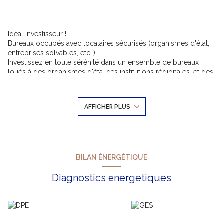
Idéal Investisseur !
Bureaux occupés avec locataires sécurisés (organismes d'état,
entreprises solvables, etc..)
Investissez en toute sérénité dans un ensemble de bureaux
loués à des organismes d'éta, des institutions régionales, et des
entreprises sérieuses et solvables. Ce genre d'actif garantit une
sécurité locative optimale et une rentabilité stable. Avec des
loyers assurés et un risque d'impayés quasi nul, Cette
AFFICHER PLUS
opportunité représente un investissement fiable et sécurisé.
Cet ensemble à l'aspect traditionnel est composé de bureaux et
entrepôts rénovés en 2008.
Surface totale louées de bureau de 2100 m².
Les bureaux sont très bien desservis depuis les communes
avoisinantes. Parkings extérieurs.
BILAN ÉNERGÉTIQUE
Diagnostics énergetiques