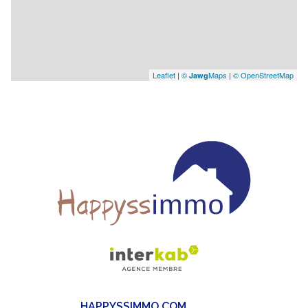
Leaflet
|
©
Maps
|
© OpenStreetMap
Jawg
HAPPYSSIMMO.COM