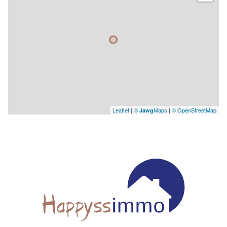
Leaflet
|
©
Maps
|
© OpenStreetMap
Jawg