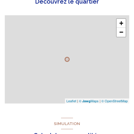
Découvrez le quartier
+
−
Leaflet
|
©
Maps
|
© OpenStreetMap
Jawg
SIMULATION