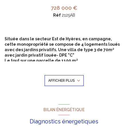
728 000 €
Réf
2125AB
Située dans le secteur Est de Hyères, en campagne,
cette monopropriété se compose de 4 logements loués
avec des jardins privatifs.
Une villa de type 3 de 70m²
avec jardin privatif louée- DPE "C"
Le tout sur une parcelle de 1100 m².
Rapport locatif annuel 48216€ - charges annuelles
4136€ comprenant (l'eau, entretien de la pompe de
relevage, électricité des communs, forfait canal de
AFFICHER PLUS
Provence, taxe des ordures ménagères, entretien des
espaces verts) - taxe foncière 5673€ dont 982€ OM.
Les informations sur les risques auxquels ce bien est exposé
sont disponibles sur le site géorisques: www.géorisques.gouv.fr.
Antoinette BORELLI - Port. +33 6 19 22 61 89 - Email.
antoinette.borelli@happyssimmo.com - Agent commercial
BILAN ÉNERGÉTIQUE
immatriculé au RSAC de Toulon sous le N°540 091 899
Diagnostics énergetiques