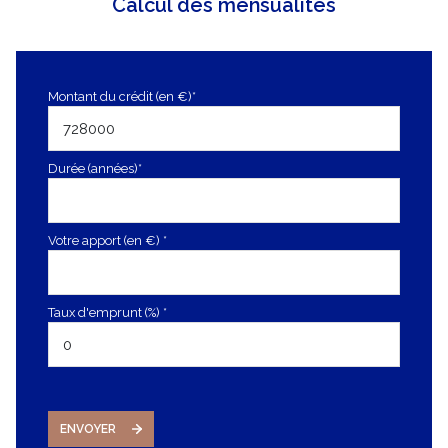
Calcul des mensualités
Montant du crédit (en €)*
Durée (années)*
Votre apport (en €) *
Taux d'emprunt (%) *
ENVOYER