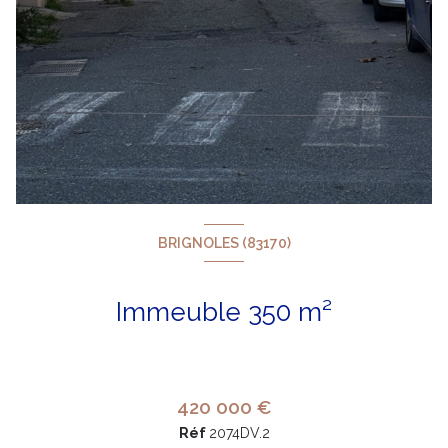
BRIGNOLES (83170)
Immeuble 350 m²
420 000 €
Réf
2074DV.2