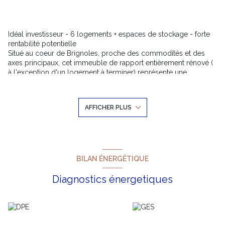
Idéal investisseur - 6 logements + espaces de stockage - forte
rentabilité potentielle
Situé au coeur de Brignoles, proche des commodités et des
axes principaux, cet immeuble de rapport entièrement rénové (
à l'exception d'un logement à terminer) représente une
excellente opportunité d'investissement locatif sécurisé.
L' immeuble se compose de 3 appartements de type 3 dont un
avec terrasse, et 2 appartements de type 2 dont 2 avec cour
AFFICHER PLUS
intérieure.
Le 6ème logements de t2 est à finir, montant des travaux
20000€.
Un espace de stockage privatif pour chaque logement.
Loyers actuels 3100 € avec 640 € de plus après rénovation du
6ème appartement
BILAN ÉNERGÉTIQUE
TF 4600€
Secteur dynamique avec forte demande locative
Diagnostics énergetiques
Renseignements au 0633553328 Deborah