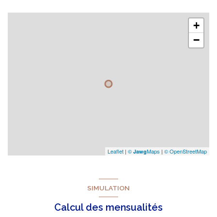
+
−
Leaflet
|
©
Maps
|
© OpenStreetMap
Jawg
SIMULATION
Calcul des mensualités