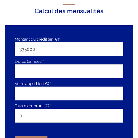
Calcul des mensualités
Montant du crédit (en €)*
Durée (années)*
Votre apport (en €) *
Taux d'emprunt (%) *