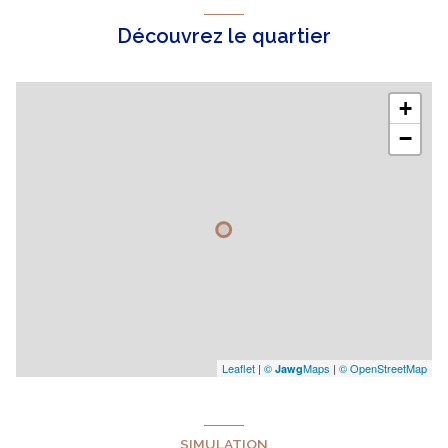
Découvrez le quartier
+
−
Leaflet
|
©
Maps
|
© OpenStreetMap
Jawg
SIMULATION