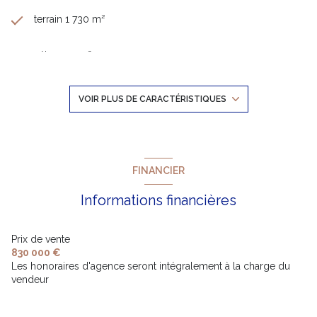
terrain 1 730 m²
séjour 37 m²
5 chambre(s)
VOIR PLUS DE CARACTÉRISTIQUES
1 salle(s) de bain
1 salle(s) d'eau
FINANCIER
Informations financières
construit en 1934
cuisine séparée
Prix de vente
830 000 €
Les honoraires d'agence seront intégralement à la charge du
Chauffage individuel : chaudière (fioul)
vendeur
1 garage(s)