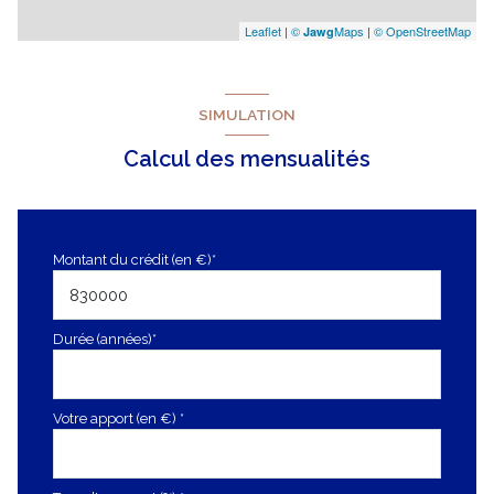
Leaflet
|
©
Maps
|
© OpenStreetMap
Jawg
SIMULATION
Calcul des mensualités
Montant du crédit (en €)*
Durée (années)*
Votre apport (en €) *