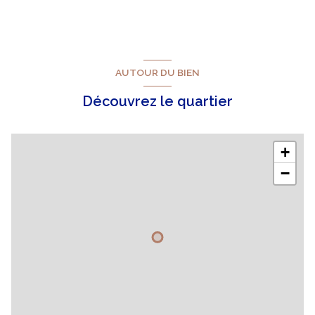
exposition Sud-Est
2 niveau(x)
AUTOUR DU BIEN
vue Mer
Découvrez le quartier
cave
+
terrasse
−
arboré
piscinable