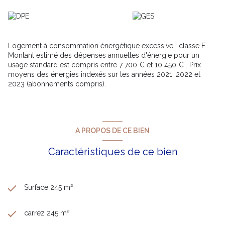
panoramique.
Garage de 28 m², atelier, serre, multiples stationnements.
Des travaux de rénovation et d’amélioration énergétique
permettront de transformer cette demeure en véritable
propriété signature sur le Faron.
Logement à consommation énergétique excessive : classe F
Un bien pour acquéreur visionnaire, sensible au charme
Montant estimé des dépenses annuelles d'énergie pour un
et à la valorisation patrimoniale.
usage standard est compris entre 7 700 € et 10 450 € . Prix
moyens des énergies indexés sur les années 2021, 2022 et
2023 (abonnements compris).
A PROPOS DE CE BIEN
Caractéristiques de ce bien
Surface 245 m²
carrez 245 m²