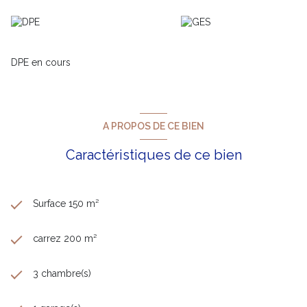
avec sa terrasse, sa vue panoramique sur le port, sa proximité
immédiate du centre-ville sans les nuisances et ses grands
volumes, sera votre futur projet commercial ou votre future
habitation de standing.
DPE en cours
A PROPOS DE CE BIEN
Caractéristiques de ce bien
Surface 150 m²
carrez 200 m²
3 chambre(s)