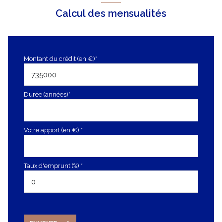
Calcul des mensualités
Montant du crédit (en €)*
Durée (années)*
Votre apport (en €) *
Taux d'emprunt (%) *