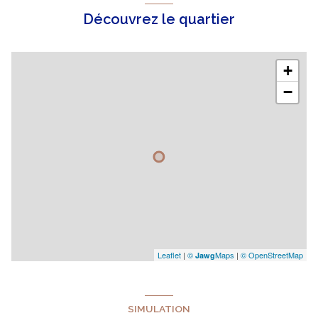
Découvrez le quartier
+
−
Leaflet
|
©
Maps
|
© OpenStreetMap
Jawg
SIMULATION