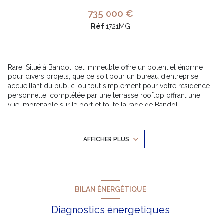
735 000 €
Réf
1721MG
Rare! Situé à Bandol, cet immeuble offre un potentiel énorme
pour divers projets, que ce soit pour un bureau d’entreprise
accueillant du public, ou tout simplement pour votre résidence
personnelle, complétée par une terrasse rooftop offrant une
vue imprenable sur le port et toute la rade de Bandol.
L’immeuble se compose de deux appartements , chacun d’une
superficie de 50m². Le premier dispose d’une terrasse de 15m²,
tandis que le second offre un plateau équivalent avec une
AFFICHER PLUS
mezzanine qui donne accès à sa terrasse et à une vue à couper
le souffle.
De plus, cette batisse est équipée d’un garage de 45m² pouvant
servir d’accueil, d’une magnifique pièce en pierre voûtée, d’un
autre local et d’une pièce de 12m².
Les appartements sont à rénover entièrement. Nous disposons
BILAN ÉNERGÉTIQUE
de tous les devis d’architecte et d’entreprise, ainsi que du début
de la trame pour votre ascenseur.
Diagnostics énergetiques
Cet immeuble, ancienne tour du Seigneur BOYER de Bandol,