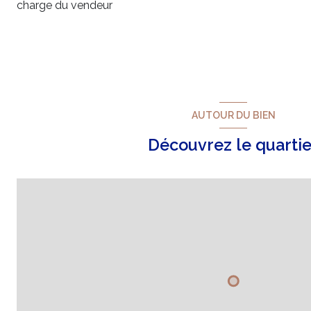
charge du vendeur
WC
balcon
WC
AUTOUR DU BIEN
Découvrez le quartie