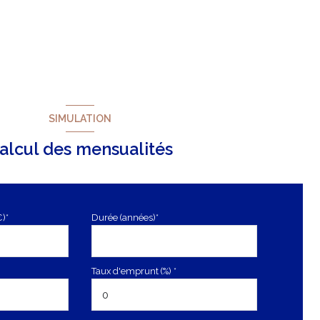
SIMULATION
alcul des mensualités
€)*
Durée (années)*
Taux d'emprunt (%) *