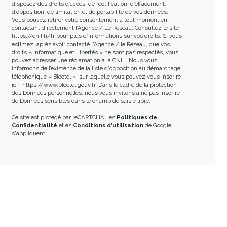
disposez des droits d’accès, de rectification, d’effacement,
d’opposition, de limitation et de portabilité de vos données.
Vous pouvez retirer votre consentement à tout moment en
contactant directement l’Agence / Le Réseau. Consultez le site
https://cnil.fr/fr
pour plus d’informations sur vos droits. Si vous
estimez, après avoir contacté l'Agence / le Réseau, que vos
droits « Informatique et Libertés » ne sont pas respectés, vous
pouvez adresser une réclamation à la CNIL. Nous vous
informons de l’existence de la liste d'opposition au démarchage
téléphonique « Bloctel », sur laquelle vous pouvez vous inscrire
ici :
https://www.bloctel.gouv.fr
. Dans le cadre de la protection
des Données personnelles, nous vous invitons à ne pas inscrire
de Données sensibles dans le champ de saisie libre.
Ce site est protégé par reCAPTCHA, les
Politiques de
Confidentialité
et es
Conditions d'utilisation
de Google
s'appliquent.