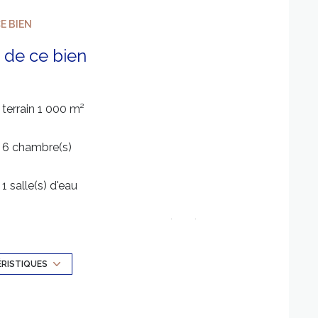
E BIEN
 de ce bien
terrain 1 000 m²
6 chambre(s)
1 salle(s) d'eau
Chauffage individuel : chaudière (fioul)
5 parking(s)
ÉRISTIQUES
1 niveau(x)