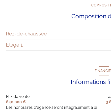
COMPOSIT
balcon
Composition d
arboré
Rez-de-chaussée
Etage 1
salon/sejour
buanderie
chambre
dressing
chambre
FINANCI
garage
chambre
Informations f
parking
chambre
suite
Prix de vente
Ta
chambre
840 000 €
3 
cuisine
salle de bain
Les honoraires d'agence seront intégralement à la