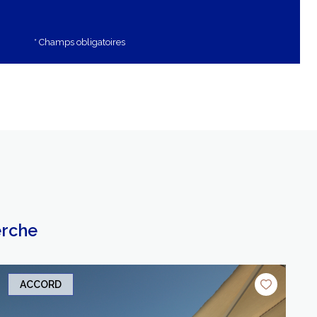
* Champs obligatoires
erche
ACCORD