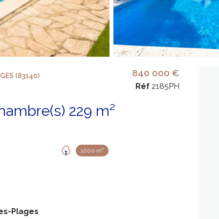
840 000 €
GES (83140)
Réf
2185PH
Maison 8 pièce(s) 6 chambre(s) 229 m²
1000 m²
les-Plages