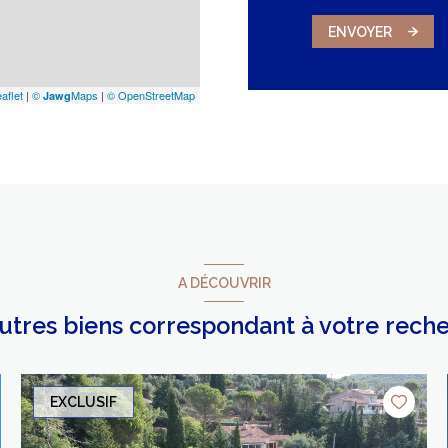
ENVOYER
aflet
|
©
Maps
|
© OpenStreetMap
Jawg
A DÉCOUVRIR
autres biens correspondant à votre rech
EXCLUSIF