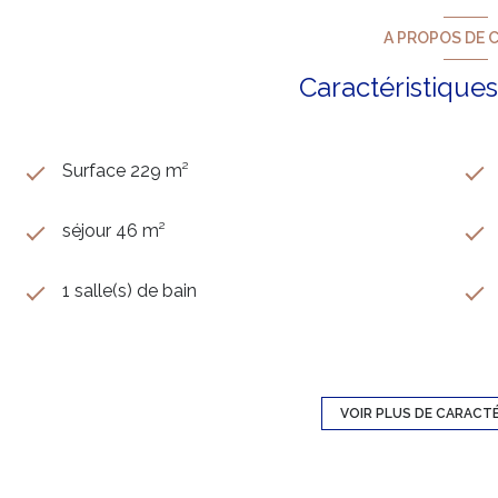
A PROPOS DE C
Caractéristiques
Surface 229 m²
séjour 46 m²
1 salle(s) de bain
construit en 1967
1 garage(s)
VOIR PLUS DE CARACT
exposition Sud-Ouest