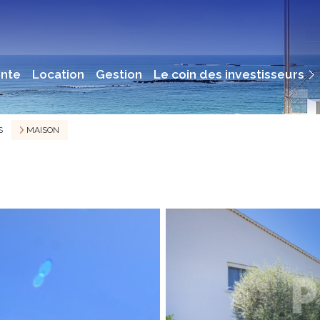
Immobilier De Rendement
ente
location
gestion
le coin des investisseurs
Immobilier Professionnel
S
MAISON