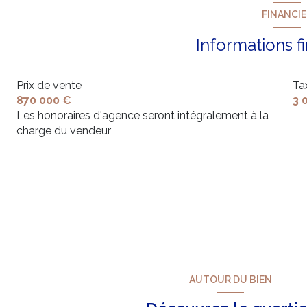
FINANCI
exposition Sud-Ouest
Informations f
vue jardin
Prix de vente
Ta
piscinable
870 000 €
3 
Les honoraires d'agence seront intégralement à la
charge du vendeur
interphone
AUTOUR DU BIEN