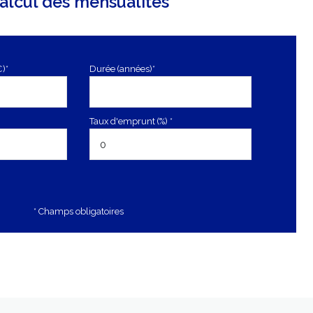
alcul des mensualités
€)*
Durée (années)*
Taux d'emprunt (%) *
* Champs obligatoires