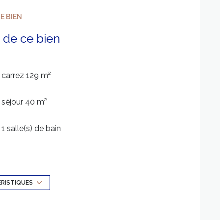
E BIEN
 de ce bien
carrez 129 m²
séjour 40 m²
1 salle(s) de bain
construit en 2010
Chauffage individuel : air pulsé (climatisation)
ÉRISTIQUES
2 parking(s)