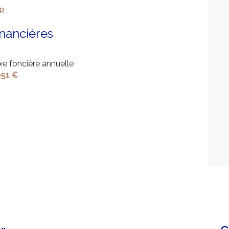
ER
1 niveau(x)
inancières
arboré
xe foncière annuelle
visiophone
051 €