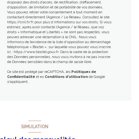
disposez des droits d’accès, de rectification, d’effacement,
d’opposition, de limitation et de portabilité de vos données.
Vous pouvez retirer votre consentement à tout moment en
contactant directement l’Agence / Le Réseau. Consultez le site
https://cnil.fr/fr
pour plus d’informations sur vos droits. Si vous
estimez, après avoir contacté l'Agence / le Réseau, que vos
droits « Informatique et Libertés » ne sont pas respectés, vous
pouvez adresser une réclamation à la CNIL. Nous vous
informons de l’existence de la liste d'opposition au démarchage
téléphonique « Bloctel », sur laquelle vous pouvez vous inscrire
ici :
https://www.bloctel.gouv.fr
. Dans le cadre de la protection
des Données personnelles, nous vous invitons à ne pas inscrire
de Données sensibles dans le champ de saisie libre.
Ce site est protégé par reCAPTCHA, les
Politiques de
Confidentialité
et es
Conditions d'utilisation
de Google
s'appliquent.
SIMULATION