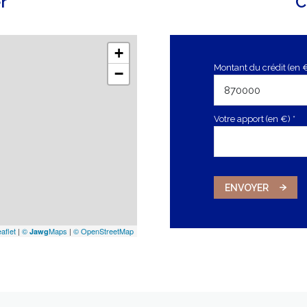
r
C
+
Montant du crédit (en 
−
Votre apport (en €) *
ENVOYER
aflet
|
©
Maps
|
© OpenStreetMap
Jawg