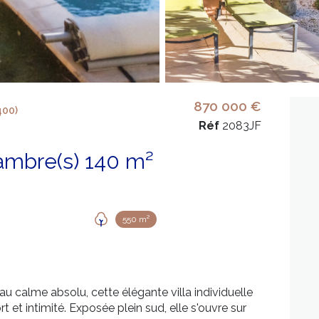
870 000 €
400)
Réf
2083JF
Villa 5 pièce(s) 4 chambre(s) 140 m²
550 m²
 calme absolu, cette élégante villa individuelle
t et intimité. Exposée plein sud, elle s'ouvre sur