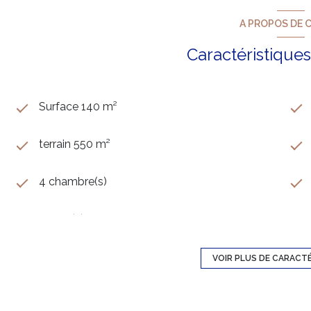
A PROPOS DE C
Caractéristiques
Surface 140 m²
terrain 550 m²
4 chambre(s)
2 salle(s) d'eau
cuisine séparée (équipée)
VOIR PLUS DE CARACT
1 garage(s)