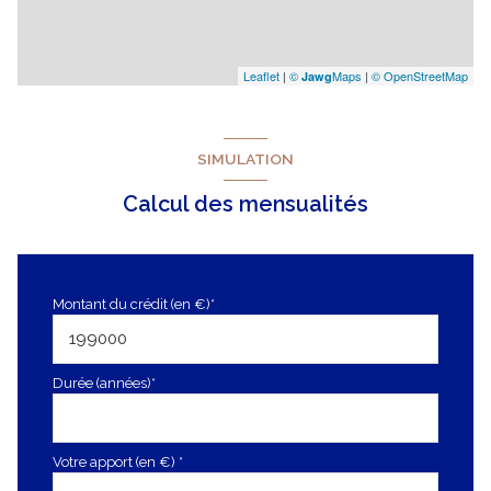
Leaflet
|
©
Maps
|
© OpenStreetMap
Jawg
SIMULATION
Calcul des mensualités
Montant du crédit (en €)*
Durée (années)*
Votre apport (en €) *