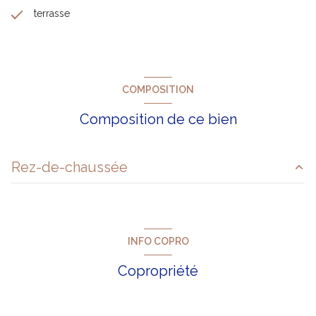
terrasse
COMPOSITION
Composition de ce bien
Rez-de-chaussée
salon/sejour
14.56 m²
chambre
3.45 m²
INFO COPRO
Copropriété