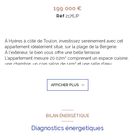
199 000 €
Réf
2176JP
À Hyères à côté de Toulon, investissez sereinement avec cet
appartement idéalement situé, sur la plage de la Bergerie.
À l'extérieur, le bien vous offre une belle terrasse.
L'appartement mesure 20.02m² comprenant un espace cuisine,
+2
une chambre, un coin salon de 14m² et une salle d'eau.
La résidence est une résidence familiale, et très sécurisée, où
vous bénéficierez d'une place de parking privative. Le prix est
fixé à 199 000 euros. Un type de logement facile à louer et qui
AFFICHER PLUS
plait énormement !
Pour plus d'informations ou pour une visite, contactez votre
conseillère :
Jodie PEZZANI Siret 911802593
Les informations sur les risques auxquels ce bien est exposé
sont disponibles sur le site Géorisques -
www.georisques.gouv.fr
BILAN ÉNERGÉTIQUE
Les informations sur les risques auxquels ce bien est exposé
Diagnostics énergetiques
sont disponibles sur le site
Géorisques