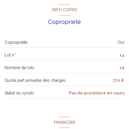
vue CITADINE
chambre 2
9.01 m²
INFO COPRO
chambre 2
9.02 m²
cave
Copropriété
séjour/cuisine
21.21 m²
balcon
cellier
1.45 m²
Copropriété
Oui
WC
0.85 m²
interphone
Lot n°
14
3.50 m²
Nombre de lots
19
Quote part annuelle des charges
770 €
Statut du syndic
Pas de procédure en cours
FINANCIER