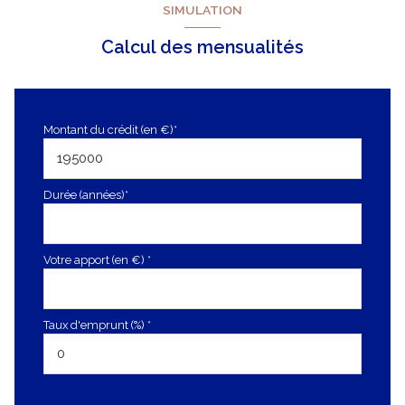
SIMULATION
Calcul des mensualités
Montant du crédit (en €)*
Durée (années)*
Votre apport (en €) *
Taux d'emprunt (%) *