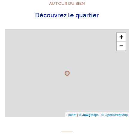
AUTOUR DU BIEN
Découvrez le quartier
+
−
Leaflet
|
©
Maps
|
© OpenStreetMap
Jawg