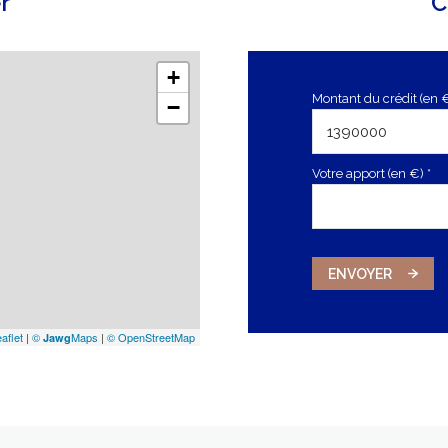
r
C
+
Montant du crédit (en 
−
Votre apport (en €) *
ENVOYER
aflet
|
©
Maps
|
© OpenStreetMap
Jawg