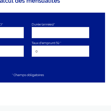
alcul des mensualités
€)*
Durée (années)*
Taux d'emprunt (%) *
* Champs obligatoires