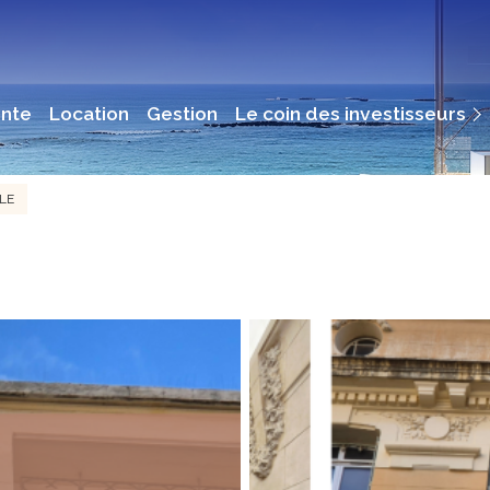
Immobilier De Rendement
ente
location
gestion
le coin des investisseurs
Immobilier Professionnel
LE