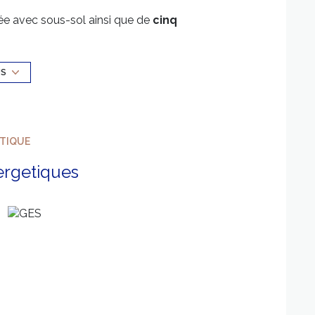
e avec sous-sol ainsi que de
cinq
d’aménager un sixième logement
. L’ensemble
d’agrément
à l’arrière.
 de travaux de réfection de la cage d’escalier ; la
US
re
et
présente un réel potentiel
eable d’un appartement supplémentaire. Au-delà
ntérêt architectural majeur
et constitue une
ÉTIQUE
rme, stabilité et perspectives d’évolution.
ergetiques