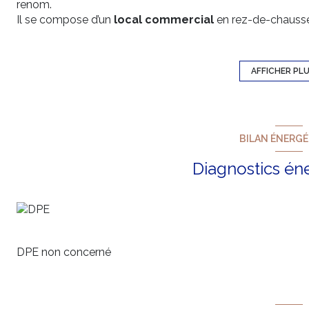
renom.
Il se compose d’un
local commercial
en rez-de-chaussé
appartements
du type T3 au T4, avec la
possibilité 
bénéficie également de
caves
et d’un
agréable jardin 
Parfaitement entretenu, l’immeuble a récemment fait l’objet
AFFICHER PL
toiture est régulièrement suivie et maintenue en bon état.
La
rentabilité locative actuelle est saine et réguliè
d’amélioration
, notamment grâce à la création envisag
de cet aspect financier, le bâtiment se distingue par son
i
BILAN ÉNERG
opportunité d’investissement patrimonial
alliant cha
Diagnostics én
DPE non concerné