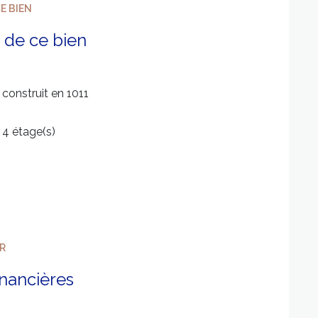
E BIEN
 de ce bien
construit en 1011
4 étage(s)
ER
inancières