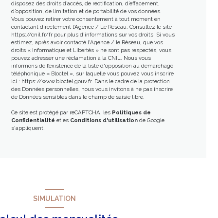
disposez des droits d’accès, de rectification, d’effacement,
d’opposition, de limitation et de portabilité de vos données.
Vous pouvez retirer votre consentement à tout moment en
contactant directement l’Agence / Le Réseau. Consultez le site
https://cnil.fr/fr
pour plus d’informations sur vos droits. Si vous
estimez, après avoir contacté l'Agence / le Réseau, que vos
droits « Informatique et Libertés » ne sont pas respectés, vous
pouvez adresser une réclamation à la CNIL. Nous vous
informons de l’existence de la liste d'opposition au démarchage
téléphonique « Bloctel », sur laquelle vous pouvez vous inscrire
ici :
https://www.bloctel.gouv.fr
. Dans le cadre de la protection
des Données personnelles, nous vous invitons à ne pas inscrire
de Données sensibles dans le champ de saisie libre.
Ce site est protégé par reCAPTCHA, les
Politiques de
Confidentialité
et es
Conditions d'utilisation
de Google
s'appliquent.
SIMULATION