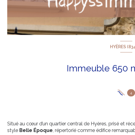
HYÈRES (83
4
Situé au cœur d’un quartier central de Hyères, prisé et r
style
Belle Époque
, répertorié comme édifice remarquabl