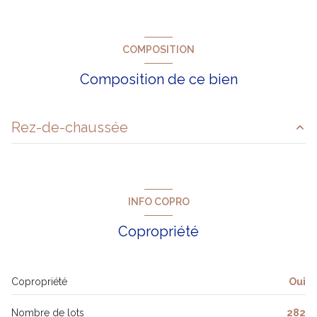
COMPOSITION
Composition de ce bien
Rez-de-chaussée
entrée
02.06 m²
chambre
11.94 m²
INFO COPRO
terrasse
11.14 m² m²
Copropriété
cuisine
16.69 m²
salle de bain
04.98 m²
Copropriété
Oui
Nombre de lots
282