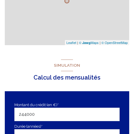
Leaflet
|
©
Maps
|
© OpenStreetMap
Jawg
SIMULATION
Calcul des mensualités
Montant du crédit (en €)*
Durée (années)*