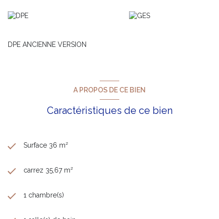
Les informations sur les risques auxquels ce bien est exposé
sont disponibles sur le site Géorisques -
www.georisques.gouv.fr
DPE ANCIENNE VERSION
A PROPOS DE CE BIEN
Caractéristiques de ce bien
Surface 36 m²
carrez 35,67 m²
1 chambre(s)