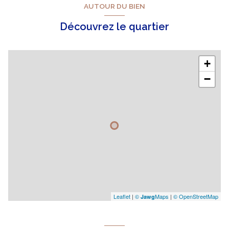
AUTOUR DU BIEN
Découvrez le quartier
+
−
Leaflet
|
©
Maps
|
© OpenStreetMap
Jawg