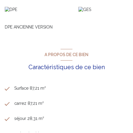
www.happyssimmo.com
Les informations sur les risques auxquels ce bien est exposé
sont disponibles sur le site
Géorisques
DPE ANCIENNE VERSION
A PROPOS DE CE BIEN
Caractéristiques de ce bien
Surface 87,21 m²
carrez 87,21 m²
séjour 28,31 m²