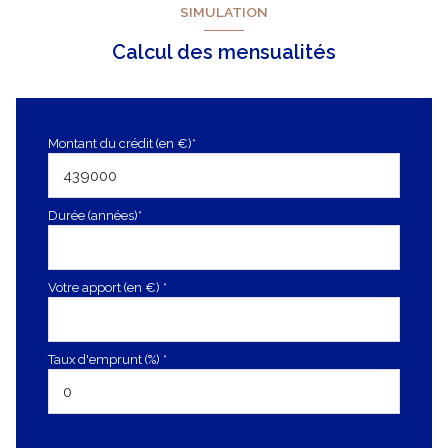
SIMULATION
Calcul des mensualités
Montant du crédit (en €)*
Durée (années)*
Votre apport (en €) *
Taux d'emprunt (%) *