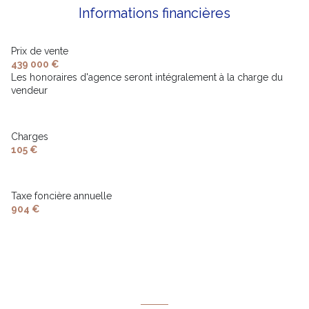
2 niveau(x)
Informations financières
Terrasse 1er Chambre
5.03 m²
Chambre 3
10.27 m²
terrasse
13.23 m²
vue Jardin
WC
1.33 m²
Prix de vente
Garage
13.14 m²
439 000 €
Dégagement 1er
m²
Les honoraires d'agence seront intégralement à la charge du
terrasse
vendeur
interphone
Charges
105 €
Taxe foncière annuelle
904 €