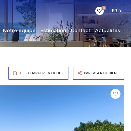
0
FR
notre équipe
estimation
contact
actualités
TÉLÉCHARGER LA FICHE
PARTAGER CE BIEN