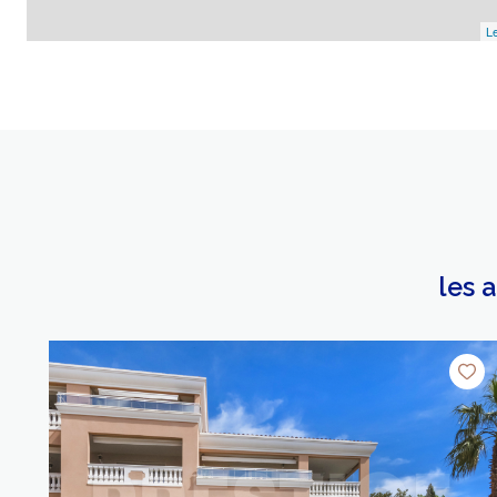
Le
les 