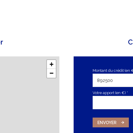
r
C
+
Montant du crédit (en 
−
Votre apport (en €) *
ENVOYER