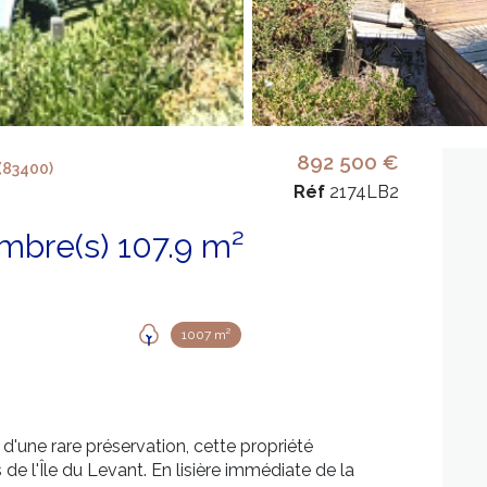
892 500 €
(83400)
Réf
2174LB2
Villa 4 pièce(s) 2 chambre(s) 107.9 m²
1007 m²
'une rare préservation, cette propriété
 de l'Île du Levant. En lisière immédiate de la