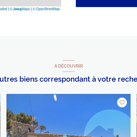
aflet
|
©
Maps
|
© OpenStreetMap
Jawg
A DÉCOUVRIR
autres biens correspondant à votre rech