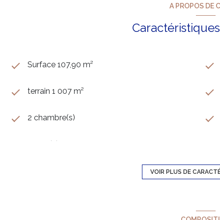
A PROPOS DE C
panoramas d'exception.
Une adresse rare, un cadre de vie unique, une prop
Caractéristiques
Laurent BERTELA (EI)
06 14 49 02 89
laurent.bertela@happyssimmo.com
SIRET : 528 234 107
Surface 107,90 m²
« Les informations sur les risques auxquels ce bien est ex
www.georisques.gouv.fr »
terrain 1 007 m²
2 chambre(s)
1 salle(s) d'eau
cuisine américaine (équipée)
VOIR PLUS DE CARACT
1 garage(s)
COMPOSIT