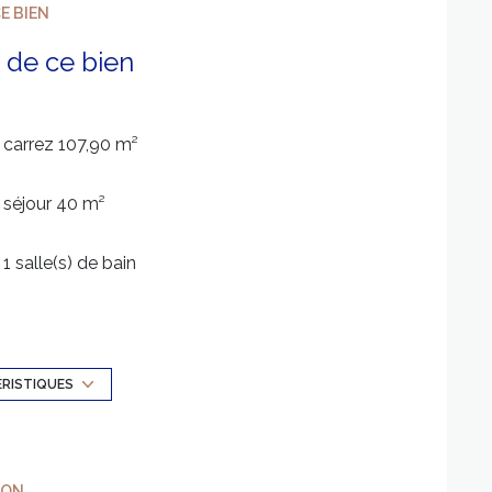
E BIEN
riété qui ne ressemble à aucune autre.
 de ce bien
carrez 107,90 m²
posé sont disponibles sur le site Géorisques :
séjour 40 m²
1 salle(s) de bain
construit en 2006
Chauffage individuel : convecteur (electrique)
ÉRISTIQUES
exposition Nord-Est
ION