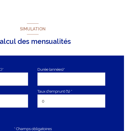
SIMULATION
alcul des mensualités
€)*
Durée (années)*
Taux d'emprunt (%) *
* Champs obligatoires