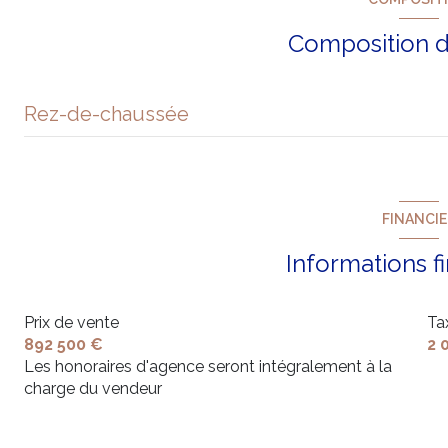
vue dégagée
Composition d
arboré
Rez-de-chaussée
salon/sejour
annexe
FINANCI
salle de bain
Informations f
chambre
Prix de vente
Ta
892 500 €
2 
chambre
Les honoraires d'agence seront intégralement à la
charge du vendeur
dressing
WC