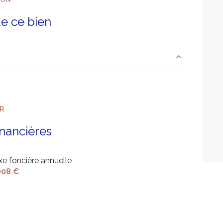
terrasse
e ce bien
quartier île du Levant
40.68 m²
6.81 m²
ER
8.93 m²
inancières
12.23 m²
xe foncière annuelle
3.65 m²
008 €
13.64 m²
5.7 m²
1.44 m²