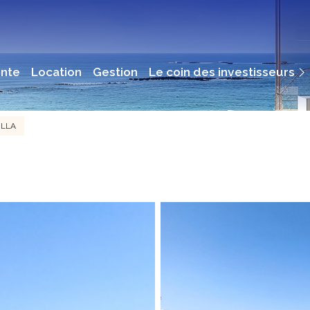
Immobilier De Rendement
ente
location
gestion
le coin des investisseurs
Immobilier Professionnel
ILLA