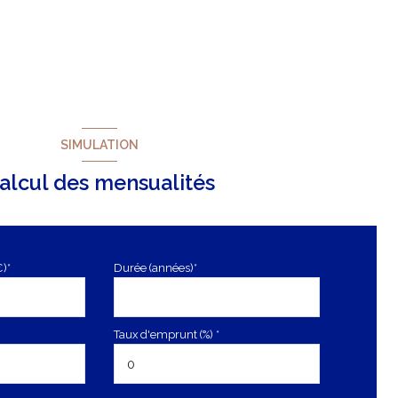
SIMULATION
alcul des mensualités
€)*
Durée (années)*
Taux d'emprunt (%) *