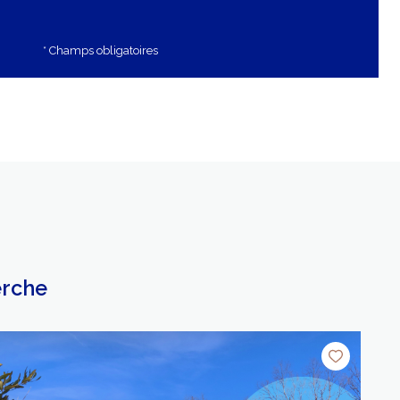
* Champs obligatoires
erche