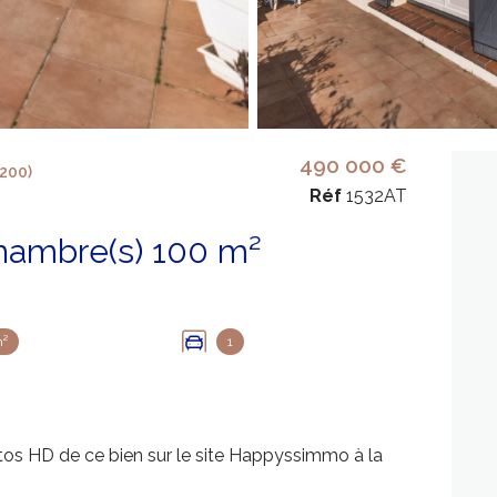
490 000 €
200)
Réf
1532AT
Maison 4 pièce(s) 2 chambre(s) 100 m²
m²
1
tos HD de ce bien sur le site Happyssimmo à la