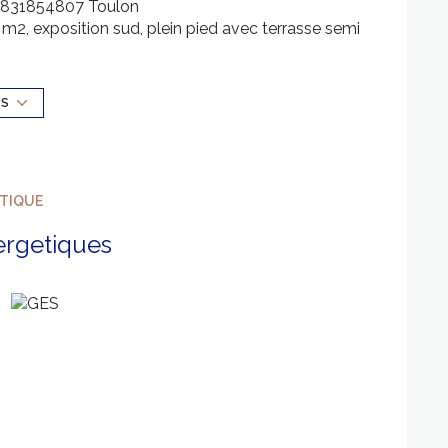
 831854807 Toulon
 m2, exposition sud, plein pied avec terrasse semi
(possibilité de le louer car il y à un accés
US
s et vendre séparément.
n 10 m2.
ÉTIQUE
ergetiques