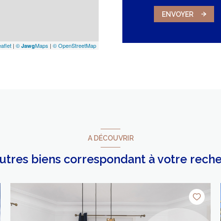
ENVOYER
aflet
|
©
Maps
|
© OpenStreetMap
Jawg
A DÉCOUVRIR
autres biens correspondant à votre rech