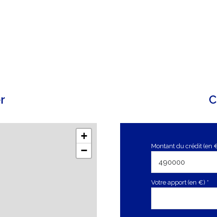
r
C
+
Montant du crédit (en 
−
Votre apport (en €) *