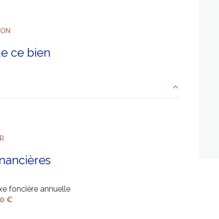
ION
e ce bien
m²
ER
inancières
xe foncière annuelle
0 €