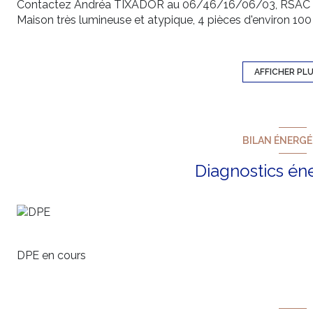
Contactez Andréa TIXADOR au 06/46/16/06/03, RSAC
Maison très lumineuse et atypique, 4 pièces d'environ 100
couverte de 30 m2 sur terrain clos et arboré de 850 m2.
Terrain sur 2 niveaux avec studio de 20 m2 sur celui du bas 
indépendant, ou simplement pour accueillir des proches)
AFFICHER PL
Terrain piscinable. et possibilité de séparer le haut du ba
Garage d'environ 10 m2 à l'entrée de la propriété d'enviro
Maison indépendante sans mitoyenneté et très au calme.
BILAN ÉNERG
Diagnostics én
DPE en cours