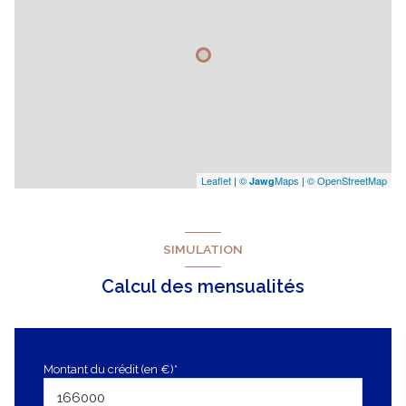
Leaflet
|
©
Maps
|
© OpenStreetMap
Jawg
SIMULATION
Calcul des mensualités
Montant du crédit (en €)*