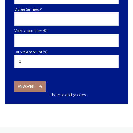
Durée (années)*
Votre apport (en €) *
Taux d'emprunt (%) *
ENVOYER
* Champs obligatoires