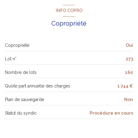
2ème étage
cuisine
7.28 m²
INFO COPRO
pièce à vivre
26.90 m²
3 étage(s)
Copropriété
dégagement nuit
3.10 m²
vue CITADINE
3.87 m²
Copropriété
Oui
chambre
9.02 m²
cave
Lot n°
273
chambre
10.92 m²
balcon
WC
1.70 m²
Nombre de lots
160
cellier
2.05 m²
interphone
Quote part annuelle des charges
1 744 €
6.65 m²
Plan de sauvegarde
Non
balcon
6.08 m²
Statut du syndic
Procédure en cours