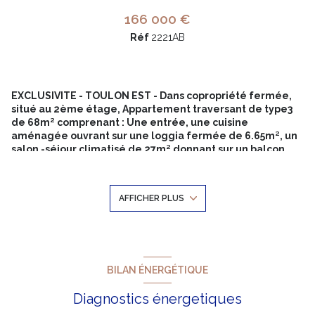
166 000 €
Réf
2221AB
EXCLUSIVITE - TOULON EST - Dans copropriété fermée,
situé au 2ème étage, Appartement traversant de type3
de 68m² comprenant : Une entrée, une cuisine
aménagée ouvrant sur une loggia fermée de 6.65m², un
salon -séjour climatisé de 27m² donnant sur un balcon
Sud/Est, un dégagement nuit avec placard, un cellier,
deux chambres de 9 et 11m² environ, une salle d'eau, un
WC. Une cave en ré de chaussée complète l'ensemble;
AFFICHER PLUS
Stationnement aisé. Double vitrage- volets roulants - sol
uniforme.
Les charges de coproppriété sont de 1745€ par an
comprenant le chauffage, taxe foncière 1372€ pour 2025.
DPE "D"
Copropriété de 160 lots dont 80 lots d'habitation - 40
BILAN ÉNERGÉTIQUE
garages -
Les informations sur les risques auxquels ce bien est
Diagnostics énergetiques
exposé sont disponibles sur le site géorisques: