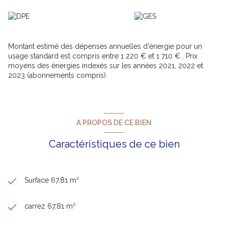
www.géorisques.gouv.fr.
Antoinette BORELLI - Port. +33 6 19 22 61 89 - Email.
antoinette.borelli@happyssimmo.com - Agent
commercial immatriculé au RSAC de Toulon sous le N°540
091 899
Montant estimé des dépenses annuelles d'énergie pour un
usage standard est compris entre 1 220 € et 1 710 € . Prix
Les informations sur les risques auxquels ce bien est exposé
moyens des énergies indexés sur les années 2021, 2022 et
sont disponibles sur le site
Géorisques
2023 (abonnements compris).
A PROPOS DE CE BIEN
Caractéristiques de ce bien
Surface 67,81 m²
carrez 67,81 m²