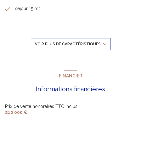
séjour 15 m²
1 chambre(s)
1 salle(s) d'eau
VOIR PLUS DE CARACTÉRISTIQUES
construit en 1970
cuisine séparée (équipée)
FINANCIER
Informations financières
1 garage(s)
exposition Sud
Prix de vente honoraires TTC inclus
212 000 €
2 côté(s) mitoyen(s)
1 niveau(x)