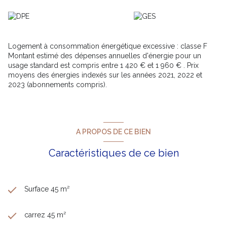
Le garage sera vendu seul uniquement si l'appartement a déjà
été vendu sans.
Contacter TIXADOR Andréa au 06/46/16/06/03 RSAC de
Toulon numéro 831854807
Logement à consommation énergétique excessive : classe F
Montant estimé des dépenses annuelles d'énergie pour un
usage standard est compris entre 1 420 € et 1 960 € . Prix
moyens des énergies indexés sur les années 2021, 2022 et
2023 (abonnements compris).
A PROPOS DE CE BIEN
Caractéristiques de ce bien
Surface 45 m²
carrez 45 m²