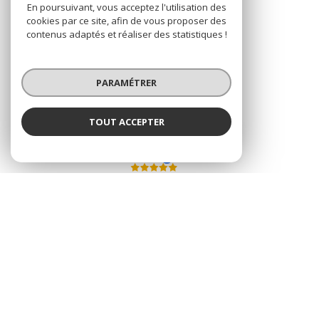
En poursuivant, vous acceptez l'utilisation des
cookies par ce site, afin de vous proposer des
contenus adaptés et réaliser des statistiques !
AVIS
PARAMÉTRER
clients
TOUT ACCEPTER
Andréa TIXADOR
Négociateur
© 2026 | Tous droits réservés
Nos honoraires
Nos partenaires
Mentions légales
Admin
Politique RGPD
Cookies