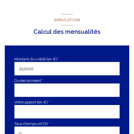
SIMULATION
Calcul des mensualités
Montant du crédit (en €)*
Durée (années)*
Votre apport (en €) *
Taux d'emprunt (%) *