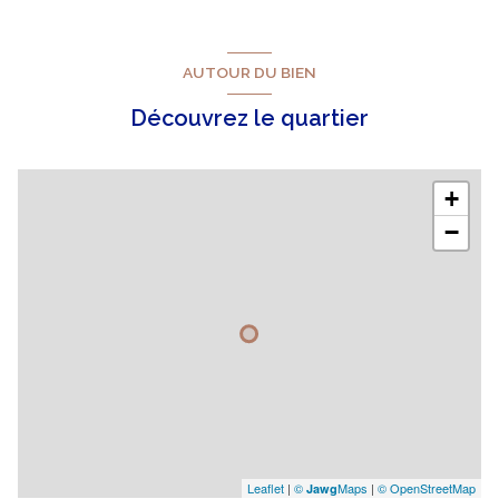
3ème étage
AUTOUR DU BIEN
3 étage(s)
Découvrez le quartier
vue Jardin
+
cave
−
balcon
loggia
quartier Favières
Leaflet
|
©
Maps
|
© OpenStreetMap
Jawg