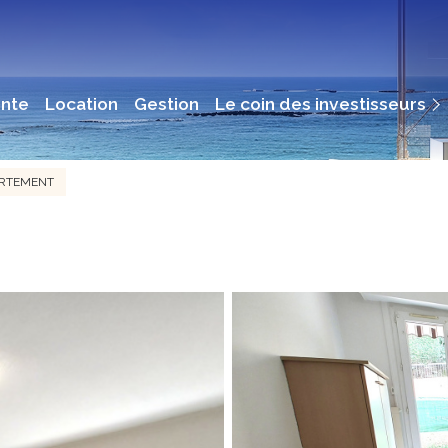
Immobilier De Rendement
ente
location
gestion
le coin des investisseurs
Immobilier Professionnel
ARTEMENT