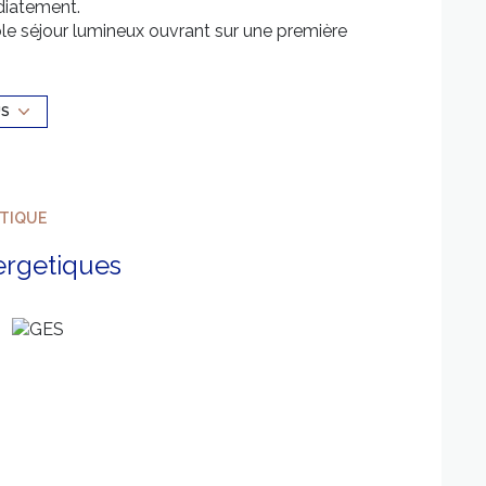
diatement.
le séjour lumineux ouvrant sur une première
 entièrement équipée avec accès extérieur, de deux
artie du jardin, d'une spacieuse salle d'eau ainsi
US
comprenant deux terrasses et un abri de jardin,
ésidence.
ÉTIQUE
ergetiques