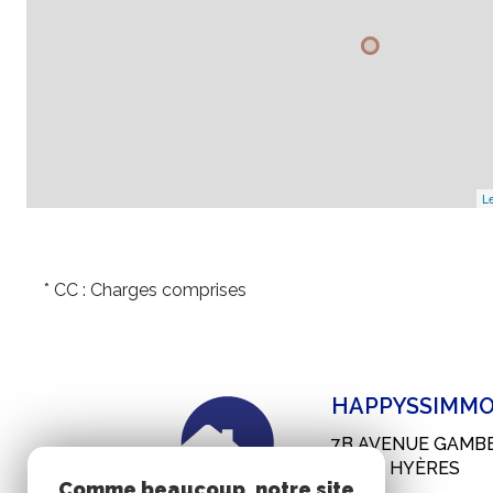
Le
* CC : Charges comprises
HAPPYSSIMMO
7B AVENUE GAMB
83400
HYÈRES
Comme beaucoup, notre site