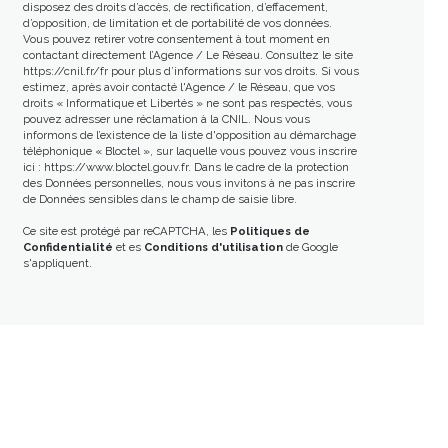
disposez des droits d’accès, de rectification, d’effacement,
d’opposition, de limitation et de portabilité de vos données.
Vous pouvez retirer votre consentement à tout moment en
contactant directement l’Agence / Le Réseau. Consultez le site
https://cnil.fr/fr
pour plus d’informations sur vos droits. Si vous
estimez, après avoir contacté l'Agence / le Réseau, que vos
droits « Informatique et Libertés » ne sont pas respectés, vous
pouvez adresser une réclamation à la CNIL. Nous vous
informons de l’existence de la liste d'opposition au démarchage
téléphonique « Bloctel », sur laquelle vous pouvez vous inscrire
ici :
https://www.bloctel.gouv.fr
. Dans le cadre de la protection
des Données personnelles, nous vous invitons à ne pas inscrire
de Données sensibles dans le champ de saisie libre.
Ce site est protégé par reCAPTCHA, les
Politiques de
Confidentialité
et es
Conditions d'utilisation
de Google
s'appliquent.