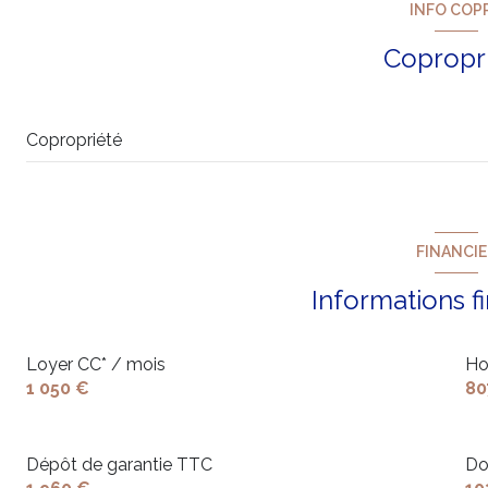
INFO COP
Copropr
Copropriété
FINANCI
Informations f
Loyer CC* / mois
Ho
1 050 €
80
Dépôt de garantie TTC
Do