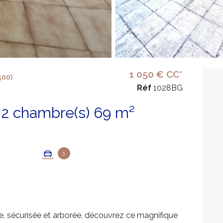
1 050 € CC*
400)
Réf
1028BG
Appartement 3 pièce(s) 2 chambre(s) 69 m²
1
me, sécurisée et arborée, découvrez ce magnifique