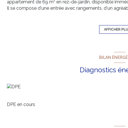
appartement de 69 m² en rez-de-jardin, disponible immé
Il se compose d'une entrée avec rangements, d'un agréab
terrasse et un jardin privatif, d'une cuisine indépendante
chambres, dont une avec placards et accès à une seconde p
que de WC séparés.
AFFICHER PL
Vous profiterez d'un bel espace extérieur d'environ 85 m² 
idéal pour savourer le calme et le cadre verdoyant de la r
Une place de parking privative complète ce bien.
Location en résidence secondaire non-meublée
BILAN ÉNERG
Loyer mensuel :
980 €
Provision sur charges :
70 € / mois
Diagnostics én
Disponible de suite
DPE en cours