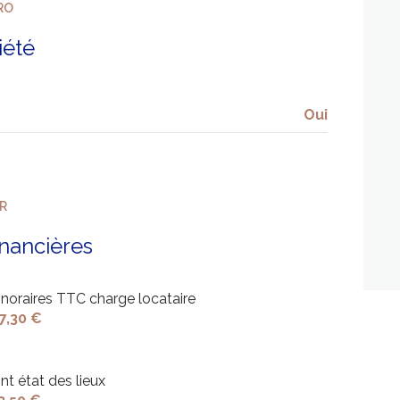
RO
iété
Oui
ER
inancières
noraires TTC charge locataire
7,30 €
nt état des lieux