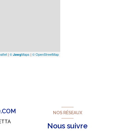
aflet
|
©
Maps
|
© OpenStreetMap
Jawg
.COM
NOS RÉSEAUX
ETTA
Nous suivre