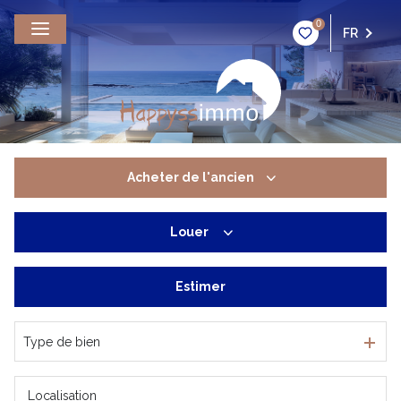
0
FR
Acheter
de l'ancien
Louer
De l'ancien
De l'immo pro
Estimer
du résidentiel
De l'immo pro
Type de bien