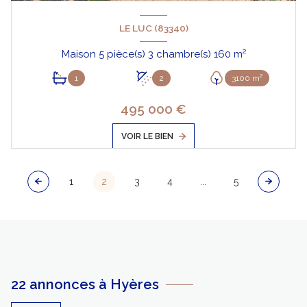
LE LUC (83340)
Maison 5 pièce(s) 3 chambre(s) 160 m²
1
2
3100 m²
495 000 €
VOIR LE BIEN
1
2
3
4
...
5
22 annonces à Hyères